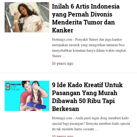
Inilah 6 Artis Indonesia
yang Pernah Divonis
Menderita Tumor dan
Kanker
Hotmagz.com - Penyakit Tumor dan juga kanker
merupakan momok yang mengerikan lantaran bisa
menyebabkan kematian hanya dalam waktu singkat.
Tumor…
10 years ago
9 Ide Kado Kreatif Untuk
Pasangan Yang Murah
Dibawah 50 Ribu Tapi
Berkesan
Hotmagz.com - Anda pasti ingin dong memberi kado
special bagi pasangan? Ternyata memberi kado special
itu tak meululu harus sesuatu…
10 years ago