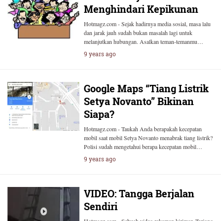
Menghindari Kepikunan
Hotmagz.com - Sejak hadirnya media sosial, masa lalu
dan jarak jauh sudah bukan masalah lagi untuk
melanjutkan hubungan. Asalkan teman-temanmu…
9 years ago
Google Maps “Tiang Listrik
Setya Novanto” Bikinan
Siapa?
Hotmagz.com - Taukah Anda berapakah kecepatan
mobil saat mobil Setya Novanto menabrak tiang listrik?
Polisi sudah mengetahui berapa kecepatan mobil…
9 years ago
VIDEO: Tangga Berjalan
Sendiri
Hotmagz.com - Sebuah video rekaman kiriman Tarjono