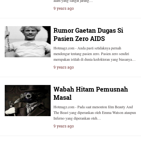
alam yang sangat jarang…
9 years ago
Rumor Gaetan Dugas Si
Pasien Zero AIDS
Hotmagz.com - Anda pasti setidaknya pernah
mendengar tentang pasien zero. Pasien zero sendiri
merupakan istilah di dunia kedokteran yang biasanya…
9 years ago
Wabah Hitam Pemusnah
Masal
Hotmagz.com - Pada saat menonton film Beauty And
The Beast yang diperankan oleh Emma Watson ataupun
Inferno yang diperankan oleh…
9 years ago