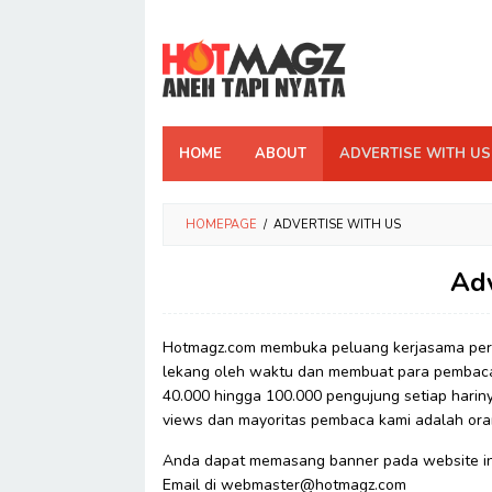
Skip
to
content
HOME
ABOUT
ADVERTISE WITH US
HOMEPAGE
/
ADVERTISE WITH US
Adv
Hotmagz.com membuka peluang kerjasama perikl
lekang oleh waktu dan membuat para pembaca
40.000 hingga 100.000 pengujung setiap harin
views dan mayoritas pembaca kami adalah ora
Anda dapat memasang banner pada website ini
Email di
webmaster@hotmagz.com