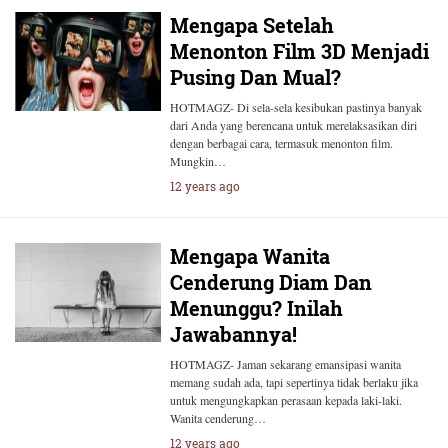
Mengapa Setelah
Menonton Film 3D Menjadi
Pusing Dan Mual?
HOTMAGZ- Di sela-sela kesibukan pastinya banyak
dari Anda yang berencana untuk merelaksasikan diri
dengan berbagai cara, termasuk menonton film.
Mungkin…
12 years ago
Mengapa Wanita
Cenderung Diam Dan
Menunggu? Inilah
Jawabannya!
HOTMAGZ- Jaman sekarang emansipasi wanita
memang sudah ada, tapi sepertinya tidak berlaku jika
untuk mengungkapkan perasaan kepada laki-laki.
Wanita cenderung…
12 years ago