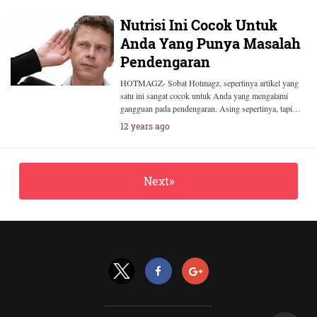
Nutrisi Ini Cocok Untuk
Anda Yang Punya Masalah
Pendengaran
HOTMAGZ- Sobat Hotmagz, sepertinya artikel yang
satu ini sangat cocok untuk Anda yang mengalami
gangguan pada pendengaran. Asing sepertinya, tapi…
12 years ago
Next»