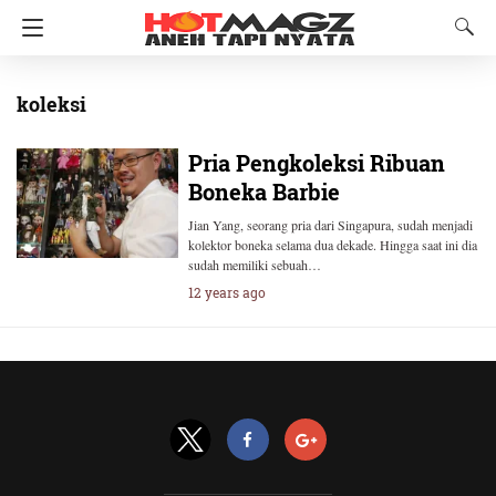
koleksi
Pria Pengkoleksi Ribuan
Boneka Barbie
Jian Yang, seorang pria dari Singapura, sudah menjadi
kolektor boneka selama dua dekade. Hingga saat ini dia
sudah memiliki sebuah…
12 years ago