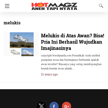
melukis
Melukis di Atas Awan? Bisa!
Pria Ini Berhasil Wujudkan
Imajinasinya
copyright boredpanda.com Pernahkah Anda melihat
gumpalan awan dan berimajinasi berbentuk apakah
awan tersebut? Biasanya yang sering membayangkan
bentuk-bentuk awan adalah…
12 years ago