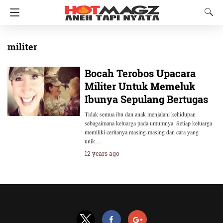
militer
Bocah Terobos Upacara
Militer Untuk Memeluk
Ibunya Sepulang Bertugas
Tidak semua ibu dan anak menjalani kehidupan
sebagaimana keluarga pada umumnya. Setiap keluarga
memiliki ceritanya masing-masing dan cara yang
unik…
12 years ago