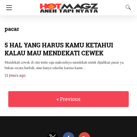
pacar
5 HAL YANG HARUS KAMU KETAHUI
KALAU MAU MENDEKATI CEWEK
Mendekati cewek di sini tentu saja maksudnya mendekati untuk dijadikan pacar ya,
bukan secara harfiah, atau hanya sekedar karena kamu…
13 years ago
« Previous