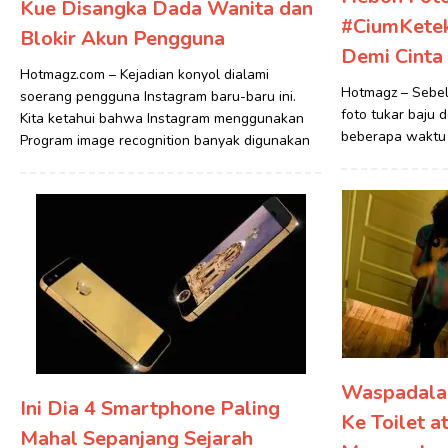
Kue Disangka Dada Wanita dan
#CiumKetek
Blokir Akun Pengguna
Demi Cinta
Hotmagz.com – Kejadian konyol dialami
Hotmagz – Sebel
soerang pengguna Instagram baru-baru ini.
foto tukar baju
Kita ketahui bahwa Instagram menggunakan
beberapa waktu s
Program image recognition banyak digunakan
Waspadalah
Ini Dia 4 Smartphone Paling
Ke Toilet a
Mahal Sepanjang Sejarah