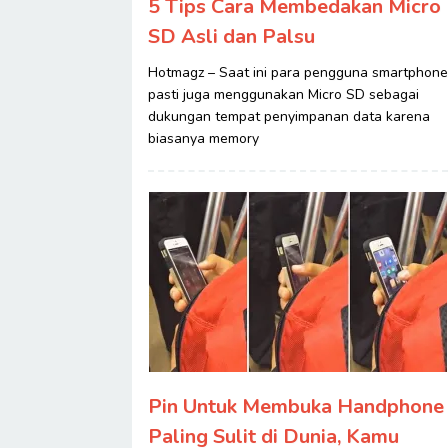
5 Tips Cara Membedakan Micro
SD Asli dan Palsu
Hotmagz – Saat ini para pengguna smartphone
pasti juga menggunakan Micro SD sebagai
dukungan tempat penyimpanan data karena
biasanya memory
Pin Untuk Membuka Handphone
Paling Sulit di Dunia, Kamu