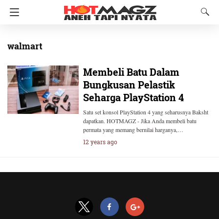
walmart
Membeli Batu Dalam
Bungkusan Pelastik
Seharga PlayStation 4
Satu set konsol PlayStation 4 yang seharusnya Baksht
dapatkan. HOTMAGZ - Jika Anda membeli batu
permata yang memang bernilai harganya,…
12 years ago