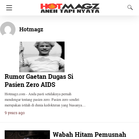
Hotmagz
Rumor Gaetan Dugas Si
Pasien Zero AIDS
Hotmagz.com - Anda pasti setidaknya pernah
mendengar tentang pasien zero. Pasien zero sendiri
merupakan istilah di dunia kedokteran yang biasanya…
9 years ago
Wabah Hitam Pemusnah