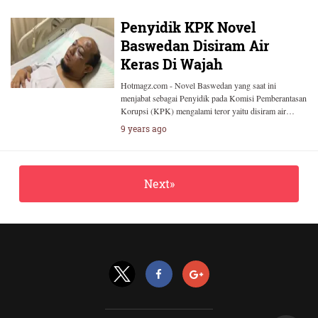
Penyidik KPK Novel
Baswedan Disiram Air
Keras Di Wajah
Hotmagz.com - Novel Baswedan yang saat ini
menjabat sebagai Penyidik pada Komisi Pemberantasan
Korupsi (KPK) mengalami teror yaitu disiram air…
9 years ago
Next»