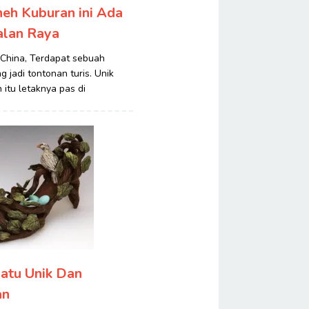
eh Kuburan ini Ada
alan Raya
zi, China, Terdapat sebuah
g jadi tontonan turis. Unik
 itu letaknya pas di
atu Unik Dan
an