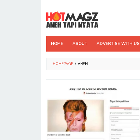
Skip
to
content
HOME
ABOUT
ADVERTISE WITH US
HOMEPAGE
/
ANEH