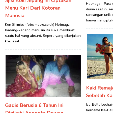
Jijik! Koki Jepang ini Ciptakan
Hotmagz – Para 
Menu Kari Dari Kotoran
dunia saat ini s
Manusia
rancangan unik d
hanya mencipta
Ken Shimizu (foto: metro.co.uk) Hotmagz –
Kadang-kadang manusia itu suka membuat
suatu hal yang absurd. Seperti yang dikerjakan
koki asal
Kaki Remaja
Sebelah Ka
Gadis Berusia 6 Tahun Ini
Isa-Bella Lecha
bernama Isa-Bell
Dinikahi Anggota Dewan