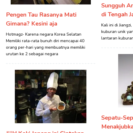
Sungguh An
di Tengah J
Pengen Tau Rasanya Mati
Gimana? Kesini aja
Kali ini di Jiang
kuburan unik yan
Hotmagz- Karena negara Korea Selatan
lantaran kuburan
Memiliki rata-rata bunuh diri mencapai 40
orang per-hari yang membuatnya memiliki
urutan ke 2 sebagai negara
Sepatu-Sep
Menakjubk