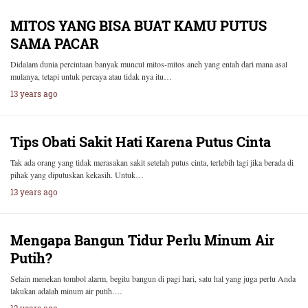
MITOS YANG BISA BUAT KAMU PUTUS
SAMA PACAR
Didalam dunia percintaan banyak muncul mitos-mitos aneh yang entah dari mana asal
mulanya, tetapi untuk percaya atau tidak nya itu…
13 years ago
Tips Obati Sakit Hati Karena Putus Cinta
Tak ada orang yang tidak merasakan sakit setelah putus cinta, terlebih lagi jika berada di
pihak yang diputuskan kekasih. Untuk…
13 years ago
Mengapa Bangun Tidur Perlu Minum Air
Putih?
Selain menekan tombol alarm, begitu bangun di pagi hari, satu hal yang juga perlu Anda
lakukan adalah minum air putih.…