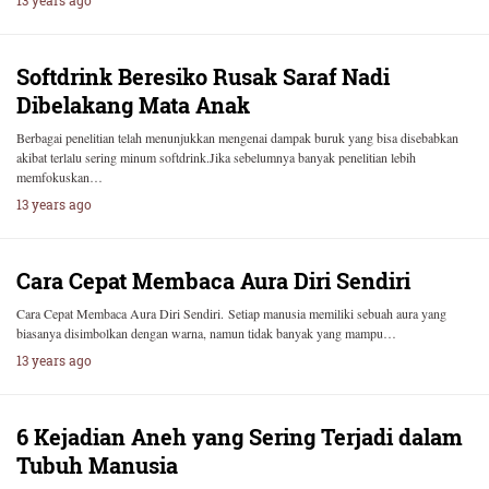
13 years ago
Softdrink Beresiko Rusak Saraf Nadi
Dibelakang Mata Anak
Berbagai penelitian telah menunjukkan mengenai dampak buruk yang bisa disebabkan
akibat terlalu sering minum softdrink.Jika sebelumnya banyak penelitian lebih
memfokuskan…
13 years ago
Cara Cepat Membaca Aura Diri Sendiri
Cara Cepat Membaca Aura Diri Sendiri. Setiap manusia memiliki sebuah aura yang
biasanya disimbolkan dengan warna, namun tidak banyak yang mampu…
13 years ago
6 Kejadian Aneh yang Sering Terjadi dalam
Tubuh Manusia