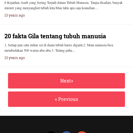
6 Kejadian Aneh yang Sering Terjadi dalam Tubuh Manusia. Tanpa disadari, banyak
misteri yang menyangkut tubuh kita.Mau tahu apa saja keanehan…
13 years ago
20 fakta Gila tentang tubuh manusia
1. Setiap jam satu miliar sel di daam tubuh harus diganti.2. Mata manusia bisa
membedakan 500 warna abu-abu.3. Tulang paha…
13 years ago
Next»
« Previous