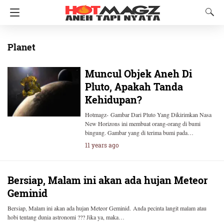
Planet
Muncul Objek Aneh Di
Pluto, Apakah Tanda
Kehidupan?
Hotmagz- Gambar Dari Pluto Yang Dikirimkan Nasa
New Horizons ini membuat orang-orang di bumi
bingung. Gambar yang di terima bumi pada…
11 years ago
Bersiap, Malam ini akan ada hujan Meteor
Geminid
Bersiap, Malam ini akan ada hujan Meteor Geminid. Anda pecinta langit malam atau
hobi tentang dunia astronomi ??? Jika ya, maka…