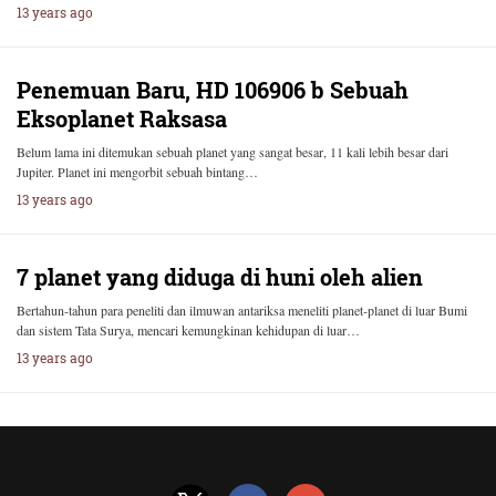
13 years ago
Penemuan Baru, HD 106906 b Sebuah
Eksoplanet Raksasa
Belum lama ini ditemukan sebuah planet yang sangat besar, 11 kali lebih besar dari
Jupiter. Planet ini mengorbit sebuah bintang…
13 years ago
7 planet yang diduga di huni oleh alien
Bertahun-tahun para peneliti dan ilmuwan antariksa meneliti planet-planet di luar Bumi
dan sistem Tata Surya, mencari kemungkinan kehidupan di luar…
13 years ago