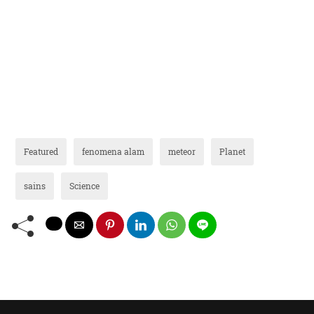
Featured
fenomena alam
meteor
Planet
sains
Science