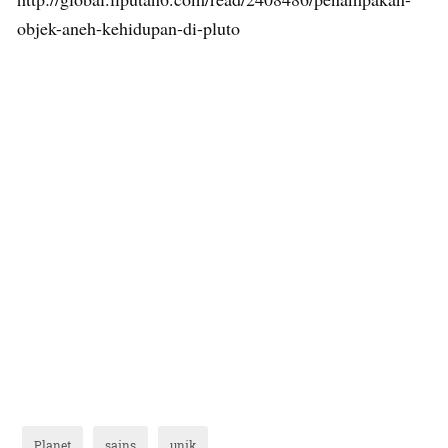
objek-aneh-kehidupan-di-pluto
Planet
sains
unik