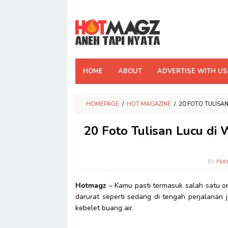
Skip
to
content
HOME
ABOUT
ADVERTISE WITH US
HOMEPAGE
/
HOT MAGAZINE
/
20 FOTO TULISAN
20 Foto Tulisan Lucu di
By
Hot
Hotmagz
– Kamu pasti termasuk salah satu 
darurat seperti sedang di tengah perjalana
kebelet buang air.