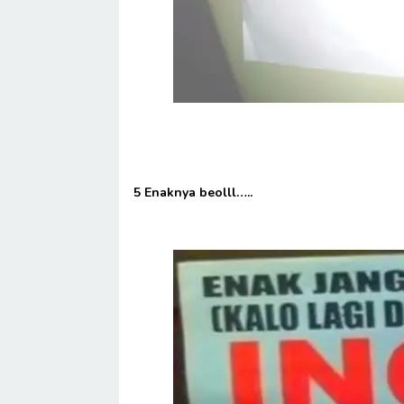
5 Enaknya beolll…..