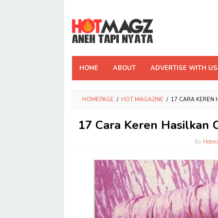
Skip
to
content
HOME
ABOUT
ADVERTISE WITH US
HOMEPAGE
/
HOT MAGAZINE
/
17 CARA KEREN H
17 Cara Keren Hasilkan C
By
Hotm