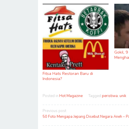
Gokil, 
Menghas
Fitsa Hats Restoran Baru di
Indonesia?
Posted in
Hot Magazine
Tagged
peristiwa
,
unik
Post
Previous post
navigation
50 Foto Mengapa Jepang Disebut Negara Aneh – Pa