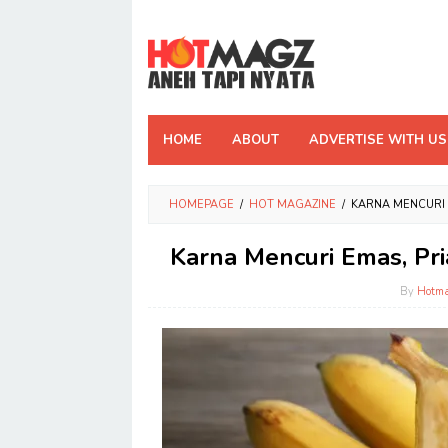
Skip
to
content
HOME
ABOUT
ADVERTISE WITH US
HOMEPAGE
/
HOT MAGAZINE
/
KARNA MENCURI 
Karna Mencuri Emas, Pri
By
Hotm