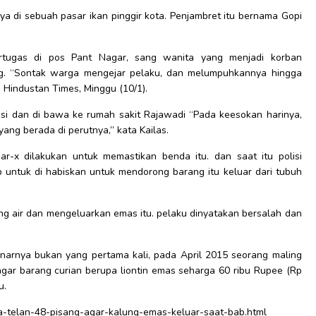
tnya di sebuah pasar ikan pinggir kota. Penjambret itu bernama Gopi
ertugas di pos Pant Nagar, sang wanita yang menjadi korban
ng. “Sontak warga mengejar pelaku, dan melumpuhkannya hingga
n Hindustan Times, Minggu (10/1).
si dan di bawa ke rumah sakit Rajawadi “Pada keesokan harinya,
ng berada di perutnya,” kata Kailas.
ar-x dilakukan untuk memastikan benda itu. dan saat itu polisi
untuk di habiskan untuk mendorong barang itu keluar dari tubuh
ang air dan mengeluarkan emas itu. pelaku dinyatakan bersalah dan
narnya bukan yang pertama kali, pada April 2015 seorang maling
agar barang curian berupa liontin emas seharga 60 ribu Rupee (Rp
u.
a-telan-48-pisang-agar-kalung-emas-keluar-saat-bab.html