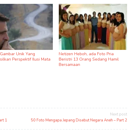
9 Gambar Unik Yang
Netizen Heboh, ada Foto Pria
ilkan Perspektif Ilusi Mata
Beristri 13 Orang Sedang Hamil
Bersamaan
Next post
rt 1
50 Foto Mengapa Jepang Disebut Negara Aneh – Part 2