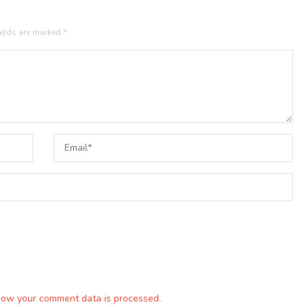
ields are marked
*
how your comment data is processed.