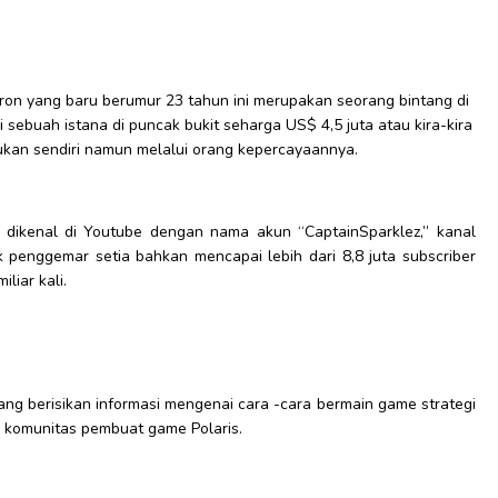
on yang baru berumur 23 tahun ini merupakan seorang bintang di
 sebuah istana di puncak bukit seharga US$ 4,5 juta atau kira-kira
lakukan sendiri namun melalui orang kepercayaannya.
g dikenal di Youtube dengan nama akun “CaptainSparklez,” kanal
penggemar setia bahkan mencapai lebih dari 8,8 juta subscriber
liar kali.
ang berisikan informasi mengenai cara -cara bermain game strategi
an komunitas pembuat game Polaris.