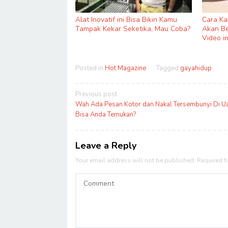
Alat Inovatif ini Bisa Bikin Kamu
Cara K
Tampak Kekar Seketika, Mau Coba?
Akan Be
Video in
Posted in
Hot Magazine
Tagged
gayahidup
Post
Previous post
navigation
Wah Ada Pesan Kotor dan Nakal Tersembunyi Di Uan
Bisa Anda Temukan?
Leave a Reply
Your email address will not be published.
Required f