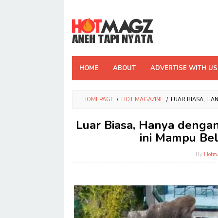
Skip
to
content
HOME
ABOUT
ADVERTISE WITH US
HOMEPAGE
/
HOT MAGAZINE
/
LUAR BIASA, HA
Luar Biasa, Hanya denga
ini Mampu Bel
By
Hotm