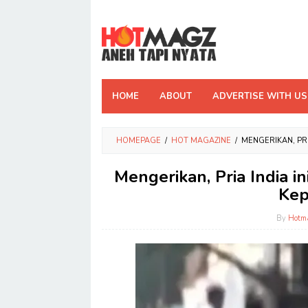
Skip
to
content
HOME
ABOUT
ADVERTISE WITH US
HOMEPAGE
/
HOT MAGAZINE
/
MENGERIKAN, PRI
Mengerikan, Pria India in
Kep
By
Hotm