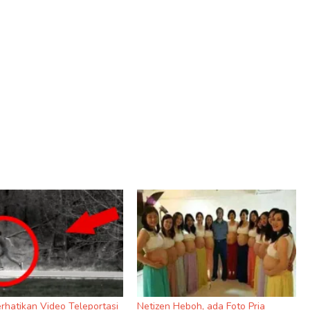
rhatikan Video Teleportasi
Netizen Heboh, ada Foto Pria