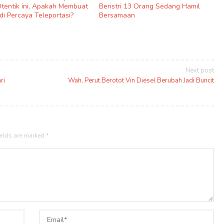
Otentik ini, Apakah Membuat
Beristri 13 Orang Sedang Hamil
di Percaya Teleportasi?
Bersamaan
Next post
ri
Wah, Perut Berotot Vin Diesel Berubah Jadi Buncit
ields are marked
*