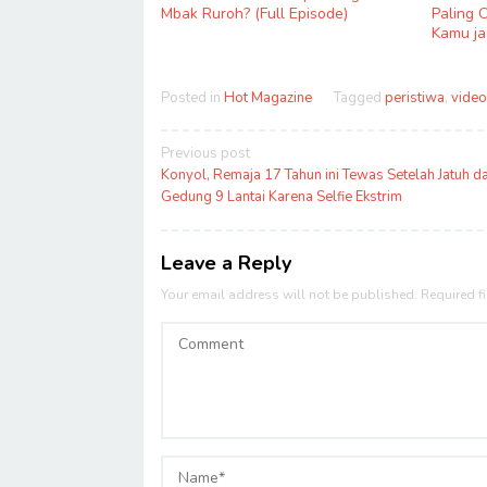
Mbak Ruroh? (Full Episode)
Paling 
Kamu ja
Posted in
Hot Magazine
Tagged
peristiwa
,
video
Post
Previous post
navigation
Konyol, Remaja 17 Tahun ini Tewas Setelah Jatuh da
Gedung 9 Lantai Karena Selfie Ekstrim
Leave a Reply
Your email address will not be published.
Required f