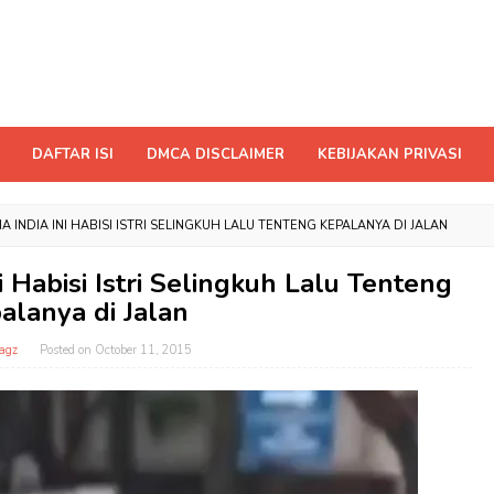
DAFTAR ISI
DMCA DISCLAIMER
KEBIJAKAN PRIVASI
A INDIA INI HABISI ISTRI SELINGKUH LALU TENTENG KEPALANYA DI JALAN
i Habisi Istri Selingkuh Lalu Tenteng
alanya di Jalan
agz
Posted on
October 11, 2015