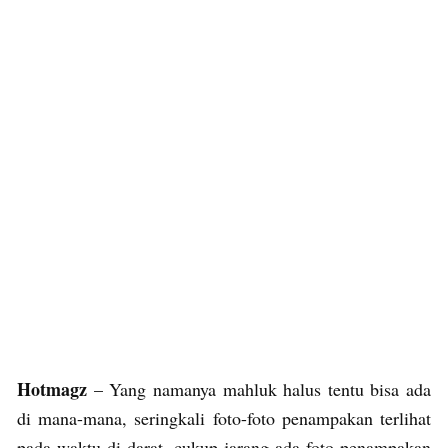
Hotmagz
– Yang namanya mahluk halus tentu bisa ada
di mana-mana, seringkali foto-foto penampakan terlihat
pada waktu di darat, cukup jarang ada foto penampakan