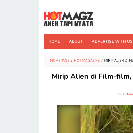
Skip
to
content
HOME
ABOUT
ADVERTISE WITH US
HOMEPAGE
/
HOT MAGAZINE
/
MIRIP ALIEN DI 
Mirip Alien di Film-fil
By
Hotma