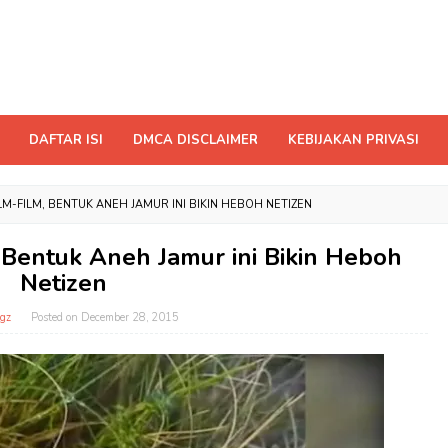
DAFTAR ISI
DMCA DISCLAIMER
KEBIJAKAN PRIVASI
FILM-FILM, BENTUK ANEH JAMUR INI BIKIN HEBOH NETIZEN
m, Bentuk Aneh Jamur ini Bikin Heboh
Netizen
gz
Posted on
December 28, 2015