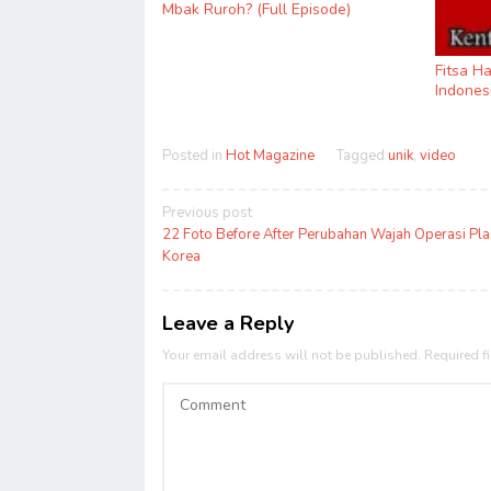
Mbak Ruroh? (Full Episode)
Fitsa H
Indones
Posted in
Hot Magazine
Tagged
unik
,
video
Post
Previous post
navigation
22 Foto Before After Perubahan Wajah Operasi Plas
Korea
Leave a Reply
Your email address will not be published.
Required f