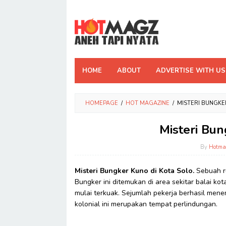
Skip
to
content
HOME
ABOUT
ADVERTISE WITH US
HOMEPAGE
/
HOT MAGAZINE
/
MISTERI BUNGKE
Misteri Bun
By
Hotma
Misteri Bungker Kuno di Kota Solo.
Sebuah r
Bungker ini ditemukan di area sekitar balai ko
mulai terkuak. Sejumlah pekerja berhasil men
kolonial ini merupakan tempat perlindungan.