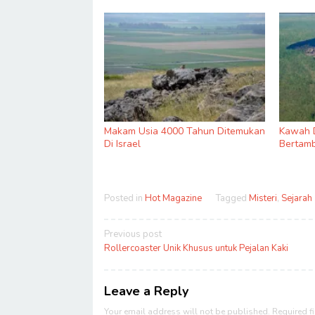
Makam Usia 4000 Tahun Ditemukan
Kawah D
Di Israel
Bertamb
Posted in
Hot Magazine
Tagged
Misteri
,
Sejarah
Post
Previous post
navigation
Rollercoaster Unik Khusus untuk Pejalan Kaki
Leave a Reply
Your email address will not be published.
Required f