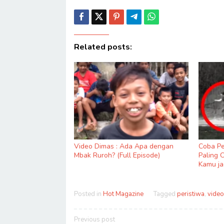
Related posts:
Video Dimas : Ada Apa dengan
Coba Pe
Mbak Ruroh? (Full Episode)
Paling 
Kamu ja
Posted in
Hot Magazine
Tagged
peristiwa
,
video
Post
Previous post