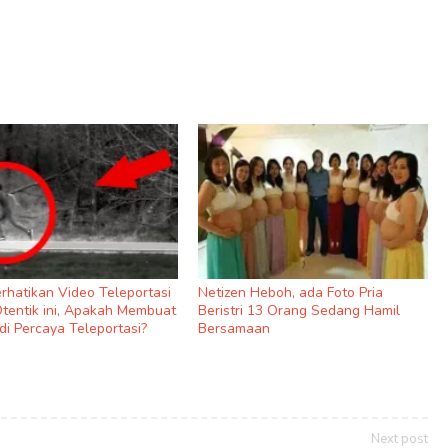
rhatikan Video Teleportasi
Netizen Heboh, ada Foto Pria
Otentik ini, Apakah Membuat
Beristri 13 Orang Sedang Hamil
di Percaya Teleportasi?
Bersamaan
Next post