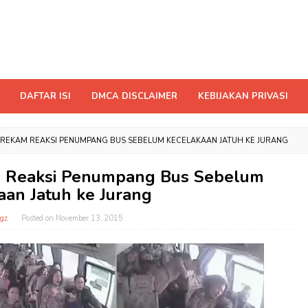
DAFTAR ISI
DMCA DISCLAIMER
KEBIJAKAN PRIVASI
NI REKAM REAKSI PENUMPANG BUS SEBELUM KECELAKAAN JATUH KE JURANG
am Reaksi Penumpang Bus Sebelum
aan Jatuh ke Jurang
gz
Posted on
November 13, 2015