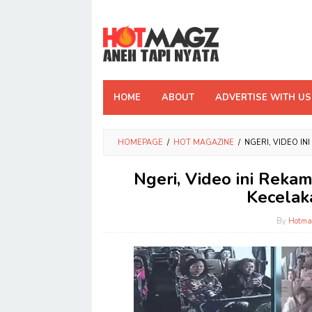
Skip
to
content
HOME
ABOUT
ADVERTISE WITH US
HOMEPAGE
/
HOT MAGAZINE
/
NGERI, VIDEO I
Ngeri, Video ini Rek
Kecelak
By
Hotma