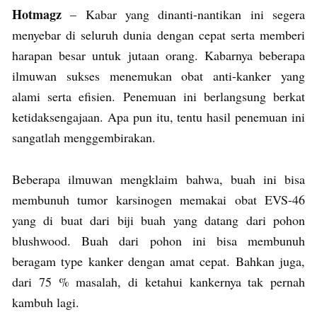
Hotmagz
– Kabar yang dinanti-nantikan ini segera
menyebar di seluruh dunia dengan cepat serta memberi
harapan besar untuk jutaan orang. Kabarnya beberapa
ilmuwan sukses menemukan obat anti-kanker yang
alami serta efisien. Penemuan ini berlangsung berkat
ketidaksengajaan. Apa pun itu, tentu hasil penemuan ini
sangatlah menggembirakan.
Beberapa ilmuwan mengklaim bahwa, buah ini bisa
membunuh tumor karsinogen memakai obat EVS-46
yang di buat dari biji buah yang datang dari pohon
blushwood. Buah dari pohon ini bisa membunuh
beragam type kanker dengan amat cepat. Bahkan juga,
dari 75 % masalah, di ketahui kankernya tak pernah
kambuh lagi.