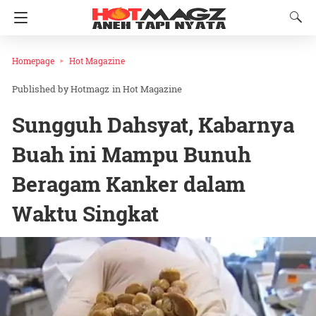
Homepage
Hot Magazine
Hotmagz
in
Hot Magazine
Sungguh Dahsyat, Kabarnya
Buah ini Mampu Bunuh
Beragam Kanker dalam
Waktu Singkat