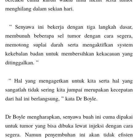
menghilang dalam sekian hari.
” Senyawa ini bekerja dengan tiga langkah dasar,
membunuh beberapa sel tumor dengan cara segera,
memotong suplai darah serta mengaktifkan system
kekebalan badan untuk membersihkan kekacauan yang
ditinggalkan. ”
” Hal yang mengagetkan untuk kita serta hal yang
sangatlah tidak sering kita jumpai merupakan kecepatan
dari hal ini berlangsung, ” kata Dr Boyle.
Dr Boyle mengharapkan, senyawa buah ini cuma dipakai
untuk tumor yang bisa dibuka lewat injeksi dengan cara
segera. Namun penyembuhan ini akan tidak efisien