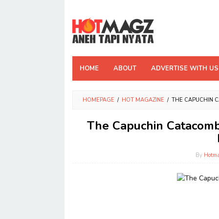
Skip
to
content
HOME
ABOUT
ADVERTISE WITH US
HOMEPAGE
/
HOT MAGAZINE
/
THE CAPUCHIN 
The Capuchin Catacomb
By
Hotm