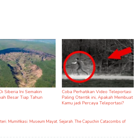
i Siberia Ini Semakin
Coba Perhatikan Video Teleportasi
ah Besar Tiap Tahun
Paling Otentik ini, Apakah Membuat
Kamu jadi Percaya Teleportasi?
teri
,
Mumifikasi
,
Museum Mayat
,
Sejarah
,
The Capuchin Catacombs of