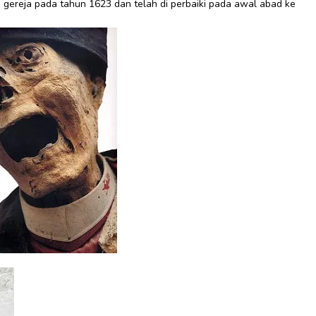
gereja pada tahun 1623 dan telah di perbaiki pada awal abad ke