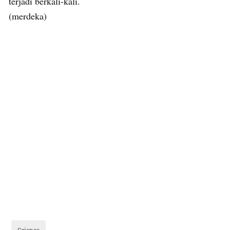
terjadi berkali-kali.
(merdeka)
Science