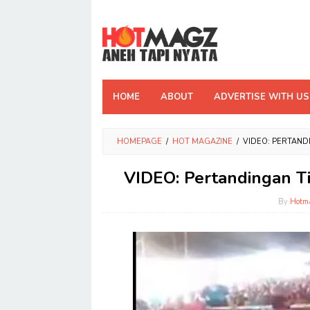
Skip
to
content
HOME
ABOUT
ADVERTISE WITH US
HOMEPAGE
/
HOT MAGAZINE
/
VIDEO: PERTANDI
VIDEO: Pertandingan Tin
By
Hotm