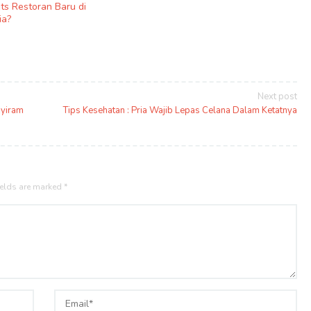
ats Restoran Baru di
ia?
Next post
nyiram
Tips Kesehatan : Pria Wajib Lepas Celana Dalam Ketatnya
ields are marked
*