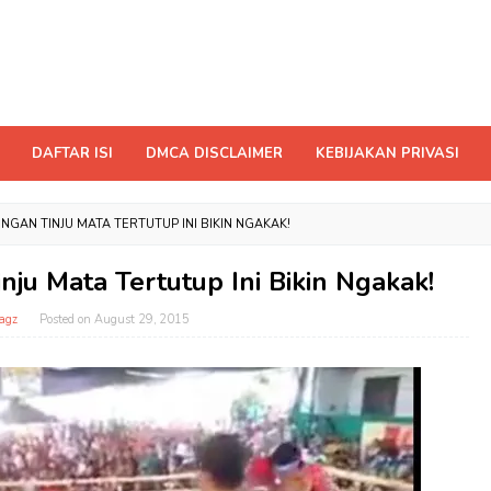
DAFTAR ISI
DMCA DISCLAIMER
KEBIJAKAN PRIVASI
NGAN TINJU MATA TERTUTUP INI BIKIN NGAKAK!
ju Mata Tertutup Ini Bikin Ngakak!
agz
Posted on
August 29, 2015