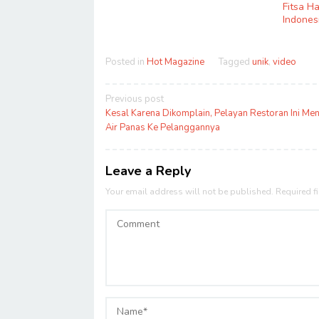
Fitsa H
Indones
Posted in
Hot Magazine
Tagged
unik
,
video
Post
Previous post
navigation
Kesal Karena Dikomplain, Pelayan Restoran Ini Me
Air Panas Ke Pelanggannya
Leave a Reply
Your email address will not be published.
Required f