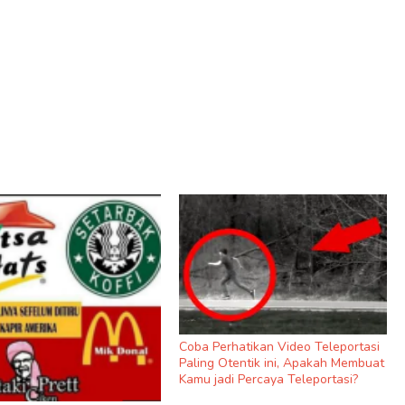
Coba Perhatikan Video Teleportasi
Paling Otentik ini, Apakah Membuat
Kamu jadi Percaya Teleportasi?