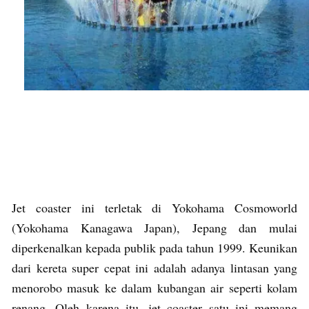
Jet coaster ini terletak di Yokohama Cosmoworld
(Yokohama Kanagawa Japan), Jepang dan mulai
diperkenalkan kepada publik pada tahun 1999. Keunikan
dari kereta super cepat ini adalah adanya lintasan yang
menorobo masuk ke dalam kubangan air seperti kolam
renang. Oleh karena itu, jet coaster satu ini memang