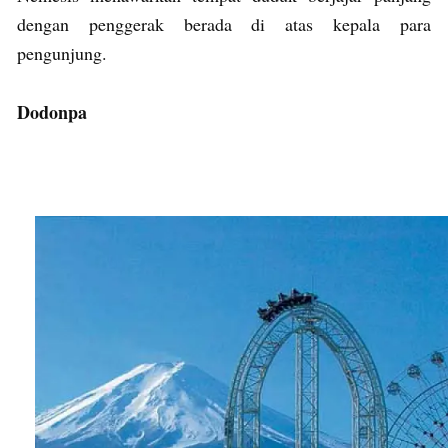
dengan penggerak berada di atas kepala para
pengunjung.
Dodonpa