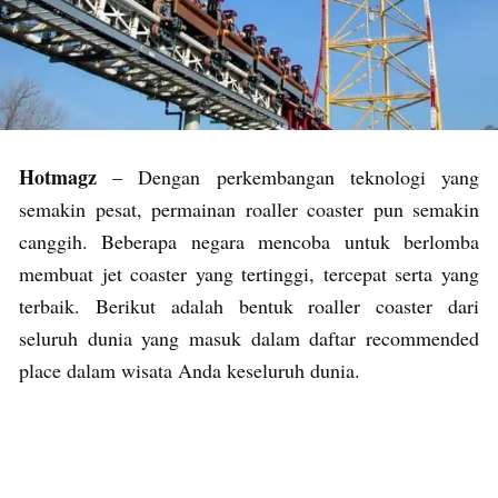
Hotmagz
– Dengan perkembangan teknologi yang
semakin pesat, permainan roaller coaster pun semakin
canggih. Beberapa negara mencoba untuk berlomba
membuat jet coaster yang tertinggi, tercepat serta yang
terbaik. Berikut adalah bentuk roaller coaster dari
seluruh dunia yang masuk dalam daftar recommended
place dalam wisata Anda keseluruh dunia.