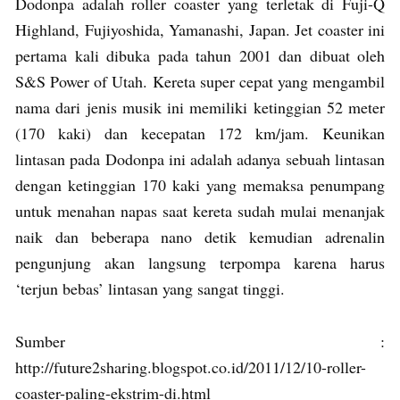
Dodonpa adalah roller coaster yang terletak di Fuji-Q
Highland, Fujiyoshida, Yamanashi, Japan. Jet coaster ini
pertama kali dibuka pada tahun 2001 dan dibuat oleh
S&S Power of Utah. Kereta super cepat yang mengambil
nama dari jenis musik ini memiliki ketinggian 52 meter
(170 kaki) dan kecepatan 172 km/jam. Keunikan
lintasan pada Dodonpa ini adalah adanya sebuah lintasan
dengan ketinggian 170 kaki yang memaksa penumpang
untuk menahan napas saat kereta sudah mulai menanjak
naik dan beberapa nano detik kemudian adrenalin
pengunjung akan langsung terpompa karena harus
‘terjun bebas’ lintasan yang sangat tinggi.
Sumber :
http://future2sharing.blogspot.co.id/2011/12/10-roller-
coaster-paling-ekstrim-di.html