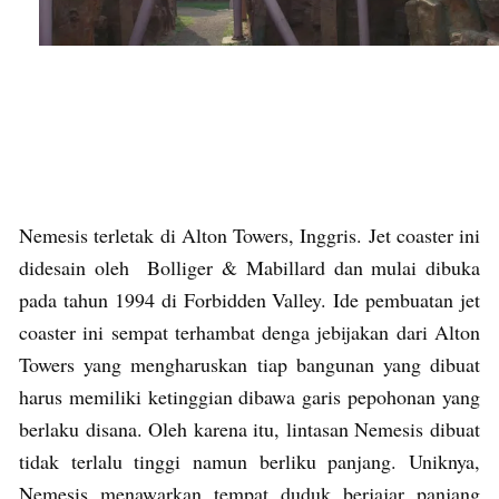
Nemesis terletak di Alton Towers, Inggris. Jet coaster ini
didesain oleh Bolliger & Mabillard dan mulai dibuka
pada tahun 1994 di Forbidden Valley. Ide pembuatan jet
coaster ini sempat terhambat denga jebijakan dari Alton
Towers yang mengharuskan tiap bangunan yang dibuat
harus memiliki ketinggian dibawa garis pepohonan yang
berlaku disana. Oleh karena itu, lintasan Nemesis dibuat
tidak terlalu tinggi namun berliku panjang. Uniknya,
Nemesis menawarkan tempat duduk berjajar panjang