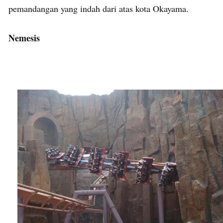
pemandangan yang indah dari atas kota Okayama.
Nemesis