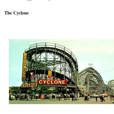
The Cyclone