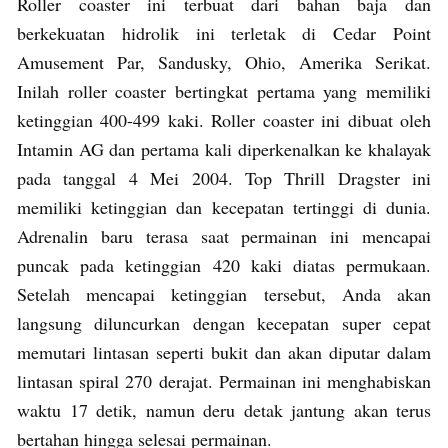
Roller coaster ini terbuat dari bahan baja dan
berkekuatan hidrolik ini terletak di Cedar Point
Amusement Par, Sandusky, Ohio, Amerika Serikat.
Inilah roller coaster bertingkat pertama yang memiliki
ketinggian 400-499 kaki. Roller coaster ini dibuat oleh
Intamin AG dan pertama kali diperkenalkan ke khalayak
pada tanggal 4 Mei 2004. Top Thrill Dragster ini
memiliki ketinggian dan kecepatan tertinggi di dunia.
Adrenalin baru terasa saat permainan ini mencapai
puncak pada ketinggian 420 kaki diatas permukaan.
Setelah mencapai ketinggian tersebut, Anda akan
langsung diluncurkan dengan kecepatan super cepat
memutari lintasan seperti bukit dan akan diputar dalam
lintasan spiral 270 derajat. Permainan ini menghabiskan
waktu 17 detik, namun deru detak jantung akan terus
bertahan hingga selesai permainan.