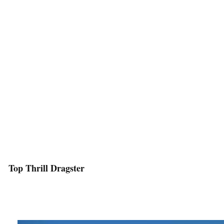
Top Thrill Dragster