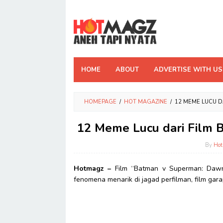
Skip
to
content
HOME
ABOUT
ADVERTISE WITH US
HOMEPAGE
/
HOT MAGAZINE
/
12 MEME LUCU DA
12 Meme Lucu dari Film B
By
Ho
Hotmagz –
Film “Batman v Superman: Dawn
fenomena menarik di jagad perfilman, film ga