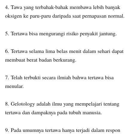
4. Tawa yang terbahak-bahak membawa lebih banyak
oksigen ke paru-paru daripada saat pernapasan normal.
5. Tertawa bisa mengurangi risiko penyakit jantung.
6. Tertawa selama lima belas menit dalam sehari dapat
membuat berat badan berkurang.
7. Telah terbukti secara ilmiah bahwa tertawa bisa
menular.
8. Gelotology adalah ilmu yang mempelajari tentang
tertawa dan dampaknya pada tubuh manusia.
9. Pada umumnya tertawa hanya terjadi dalam respon