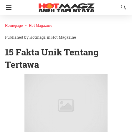
Homepage
Hot Magazine
Hotmagz
in
Hot Magazine
15 Fakta Unik Tentang
Tertawa