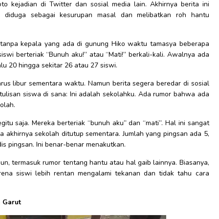
 kejadian di Twitter dan sosial media lain. Akhirnya berita ini
ini diduga sebagai kesurupan masal dan melibatkan roh hantu
tu tanpa kepala yang ada di gunung Hiko waktu tamasya beberapa
iswi berteriak “Bunuh aku!” atau “Mati!” berkali-kali. Awalnya ada
alu 20 hingga sekitar 26 atau 27 siswi.
s libur sementara waktu. Namun berita segera beredar di sosial
ulisan siswa di sana: Ini adalah sekolahku. Ada rumor bahwa ada
kolah.
gitu saja. Mereka berteriak “bunuh aku” dan “mati”. Hal ini sangat
da akhirnya sekolah ditutup sementara. Jumlah yang pingsan ada 5,
dis pingsan. Ini benar-benar menakutkan.
n, termasuk rumor tentang hantu atau hal gaib lainnya. Biasanya,
karena siswi lebih rentan mengalami tekanan dan tidak tahu cara
a Garut