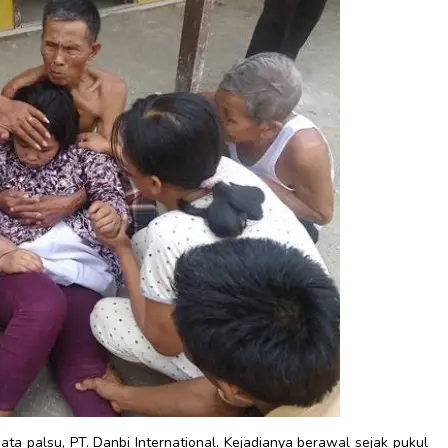
ata palsu, PT. Danbi International. Kejadianya berawal sejak pukul