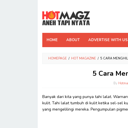
Skip
to
content
HOME
ABOUT
ADVERTISE WITH US
HOMEPAGE
/
HOT MAGAZINE
/
5 CARA MENGHIL
5 Cara Men
By
Hotma
Banyak dari kita yang punya tahi lalat. Warnan
kulit. Tahi lalat tumbuh di kulit ketika sel-sel
yang mengelilingi mereka. Pengumpulan pigmen