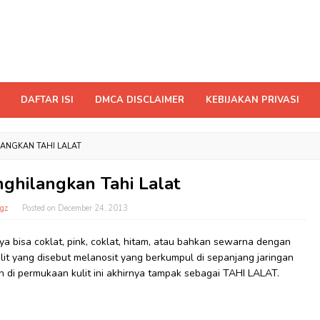
DAFTAR ISI
DMCA DISCLAIMER
KEBIJAKAN PRIVASI
ANGKAN TAHI LALAT
ghilangkan Tahi Lalat
gz
Posted on
December 24, 2013
ya bisa coklat, pink, coklat, hitam, atau bahkan sewarna dengan
 kulit yang disebut melanosit yang berkumpul di sepanjang jaringan
 di permukaan kulit ini akhirnya tampak sebagai TAHI LALAT.