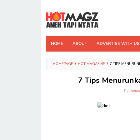
Skip
to
content
HOME
ABOUT
ADVERTISE WITH US
HOMEPAGE
/
HOT MAGAZINE
/
7 TIPS MENURUN
7 Tips Menurunk
By
Hotma