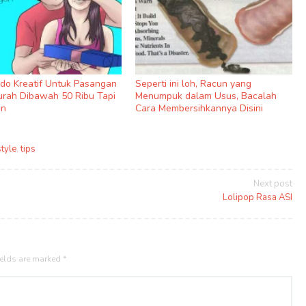
ado Kreatif Untuk Pasangan
Seperti ini loh, Racun yang
rah Dibawah 50 Ribu Tapi
Menumpuk dalam Usus, Bacalah
an
Cara Membersihkannya Disini
style
,
tips
Next post
Lolipop Rasa ASI
ields are marked
*