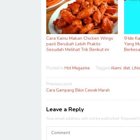
Cara Kamu Makan Chicken Wings
9 Ide K
pasti Berubah Lebih Praktis
Yang Mu
Sesudah Melihat Trik Berikut ini
Berkes
Posted in
Hot Magazine
Tagged
Alami
,
diet
,
Life
Post
Previous post
navigation
Cara Gampang Bikin Cewek Marah
Leave a Reply
Your email address will not be published.
Required f