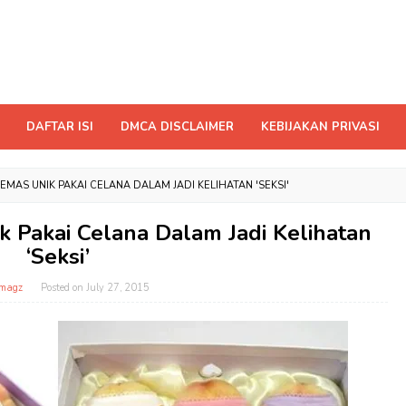
DAFTAR ISI
DMCA DISCLAIMER
KEBIJAKAN PRIVASI
MAS UNIK PAKAI CELANA DALAM JADI KELIHATAN 'SEKSI'
 Pakai Celana Dalam Jadi Kelihatan
‘Seksi’
magz
Posted on
July 27, 2015