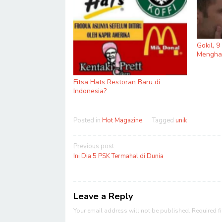
Gokil, 
Menghas
Fitsa Hats Restoran Baru di
Indonesia?
Posted in
Hot Magazine
Tagged
unik
Post
Previous post
navigation
Ini Dia 5 PSK Termahal di Dunia
Leave a Reply
Your email address will not be published.
Required f