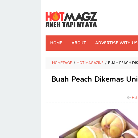
Skip
to
content
HOME
ABOUT
ADVERTISE WITH US
HOMEPAGE
/
HOT MAGAZINE
/
BUAH PEACH DIKE
Buah Peach Dikemas Unik
By
Hot