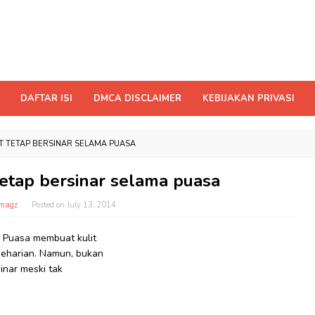
DAFTAR ISI
DMCA DISCLAIMER
KEBIJAKAN PRIVASI
T TETAP BERSINAR SELAMA PUASA
 tetap bersinar selama puasa
magz
Posted on
July 13, 2014
. Puasa membuat kulit
 seharian. Namun, bukan
sinar meski tak