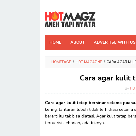
Skip
to
content
HOME
ABOUT
ADVERTISE WITH US
HOMEPAGE
/
HOT MAGAZINE
/
CARA AGAR KULI
Cara agar kulit
By
Hot
Cara agar kulit tetap bersinar selama puasa
kering, lantaran tubuh tidak terhidrasi selama
berarti itu tak bisa diatasi. Agar kulit tetap ber
ternutrisi seharian, ada triknya.