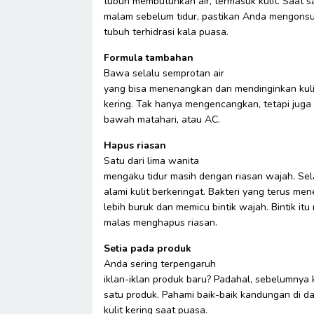
tubuh membutuhkan air, termasuk kulit. Saat s
malam sebelum tidur, pastikan Anda mengonsu
tubuh terhidrasi kala puasa.
Formula tambahan
Bawa selalu semprotan air
yang bisa menenangkan dan mendinginkan kuli
kering. Tak hanya mengencangkan, tetapi juga 
bawah matahari, atau AC.
Hapus riasan
Satu dari lima wanita
mengaku tidur masih dengan riasan wajah. Se
alami kulit berkeringat. Bakteri yang terus m
lebih buruk dan memicu bintik wajah. Bintik it
malas menghapus riasan.
Setia pada produk
Anda sering terpengaruh
iklan-iklan produk baru? Padahal, sebelumnya
satu produk. Pahami baik-baik kandungan di d
kulit kering saat puasa.