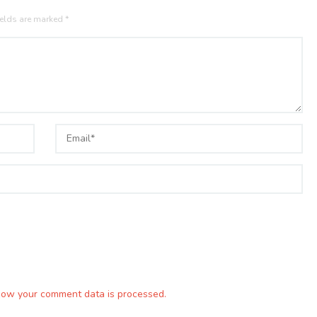
ields are marked
*
how your comment data is processed.