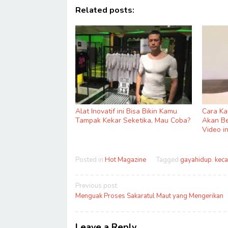
Related posts:
Alat Inovatif ini Bisa Bikin Kamu
Cara K
Tampak Kekar Seketika, Mau Coba?
Akan Be
Video in
Posted in
Hot Magazine
Tagged
gayahidup
,
keca
Post
Previous post
navigation
Menguak Proses Sakaratul Maut yang Mengerikan
Leave a Reply