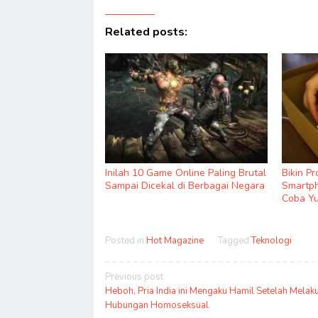
Related posts:
Inilah 10 Game Online Paling Brutal
Bikin P
Sampai Dicekal di Berbagai Negara
Smartph
Coba Yu
Posted in
Hot Magazine
Tagged
Teknologi
Post
Previous post
navigation
Heboh, Pria India ini Mengaku Hamil Setelah Melak
Hubungan Homoseksual