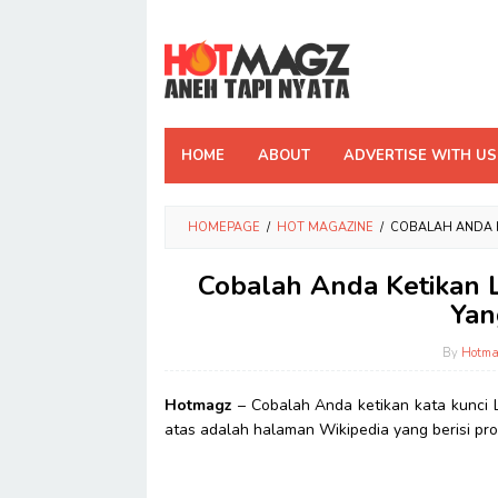
Skip
to
content
HOME
ABOUT
ADVERTISE WITH US
HOMEPAGE
/
HOT MAGAZINE
/
COBALAH ANDA K
Cobalah Anda Ketikan L
Yan
By
Hotma
Hotmagz
– Cobalah Anda ketikan kata kunci 
atas adalah halaman Wikipedia yang berisi pr