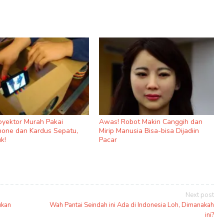
royektor Murah Pakai
Awas! Robot Makin Canggih dan
one dan Kardus Sepatu,
Mirip Manusia Bisa-bisa Dijadiin
k!
Pacar
Next post
ukan
Wah Pantai Seindah ini Ada di Indonesia Loh, Dimanakah
ini?