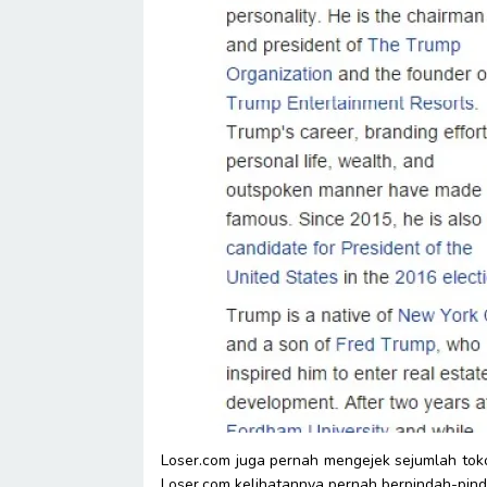
Loser.com juga pernah mengejek sejumlah toko
Loser.com kelihatannya pernah berpindah-pinda