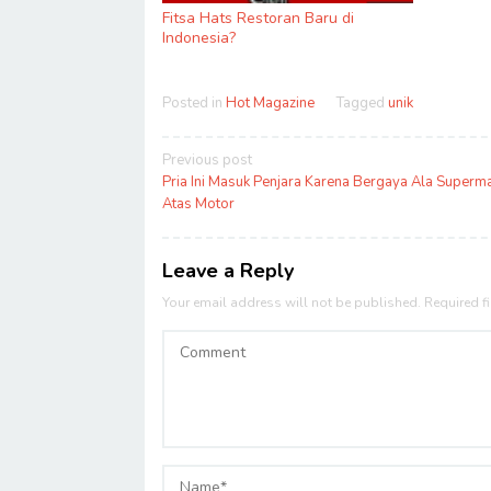
Fitsa Hats Restoran Baru di
Indonesia?
Posted in
Hot Magazine
Tagged
unik
Post
Previous post
navigation
Pria Ini Masuk Penjara Karena Bergaya Ala Superm
Atas Motor
Leave a Reply
Your email address will not be published.
Required f