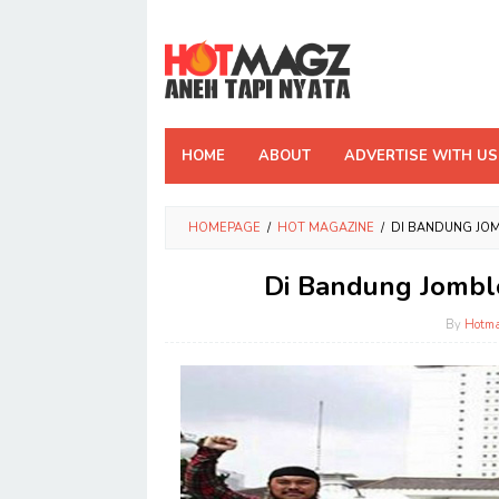
Skip
to
content
HOME
ABOUT
ADVERTISE WITH US
HOMEPAGE
/
HOT MAGAZINE
/
DI BANDUNG JO
Di Bandung Jombl
By
Hotm