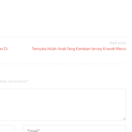
Next post
an Di
Ternyata Inilah Anak Yang Kenakan Jersey Kresek Messi
ields are marked
*