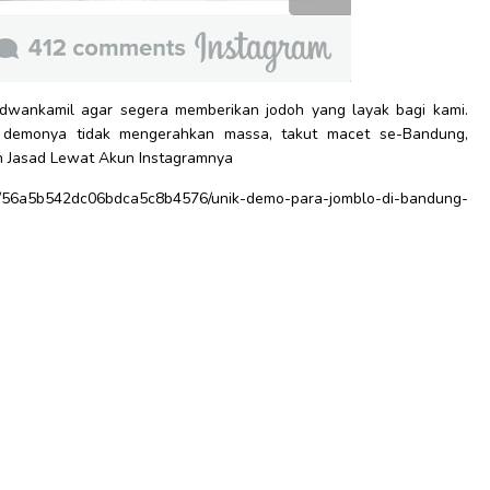
dwankamil agar segera memberikan jodoh yang layak bagi kami.
 demonya tidak mengerahkan massa, takut macet se-Bandung,
an Jasad Lewat Akun Instagramnya
56a5b542dc06bdca5c8b4576/unik-demo-para-jomblo-di-bandung-