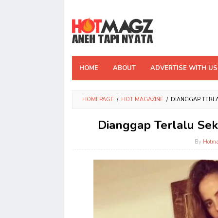
Skip
to
content
HOME
ABOUT
ADVERTISE WITH US
HOMEPAGE
/
HOT MAGAZINE
/
DIANGGAP TERLA
Dianggap Terlalu Seks
By
Hotm