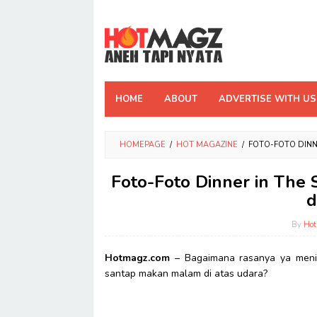
Skip
to
content
HOME
ABOUT
ADVERTISE WITH US
HOMEPAGE
/
HOT MAGAZINE
/
FOTO-FOTO DINN
Foto-Foto Dinner in The
d
By
Ho
Hotmagz.com
– Bagaimana rasanya ya meni
santap makan malam di atas udara?