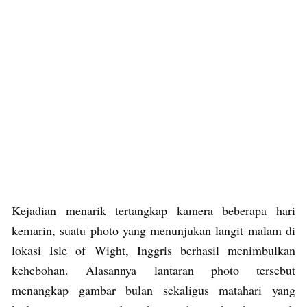
Kejadian menarik tertangkap kamera beberapa hari
kemarin, suatu photo yang menunjukan langit malam di
lokasi Isle of Wight, Inggris berhasil menimbulkan
kehebohan. Alasannya lantaran photo tersebut
menangkap gambar bulan sekaligus matahari yang