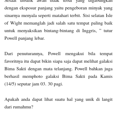
dengan eksposur panjang yaitu pengeboran minyak yang
sinarnya menyala seperti matahari terbit. Sisi selatan Isle
of Wight memanglah jadi salah satu tempat paling baik
untuk menyaksikan bintang-bintang di Inggris, ” tutur
Powell panjang lebar.
Dari penuturannya, Powell mengakui bila tempat
favoritnya itu dapat bikin siapa saja dapat melihat galaksi
Bima Sakti dengan mata telanjang. Powell bahkan juga
berhasil memphoto galaksi Bima Sakti pada Kamis
(14/5) seputar jam 03. 30 pagi.
Apakah anda dapat lihat suatu hal yang unik di langit
dari rumahmu?