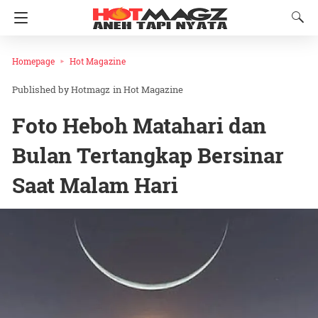
Homepage
Hot Magazine
Hotmagz
in
Hot Magazine
Foto Heboh Matahari dan
Bulan Tertangkap Bersinar
Saat Malam Hari