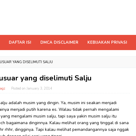
DAFTAR ISI
DMCA DISCLAIMER
KEBIJAKAN PRIVASI
USUAR YANG DISELIMUTI SALJU
suar yang diselimuti Salju
agz
Posted on
January 3, 2014
Salju adalah musim yang dingin. Ya, musim ini seakan menjadi
ainya menjadi putih karena es. Walau tidak pernah mengalami
yang mengalami musim salju, tapi saya yakin musim salju itu
h bagaimana dinginnya. Kalau melihat orang yang tinggal di sana
r hr rhhr, dingginya. Tapi kalau melihat pemandangannya saja nggak