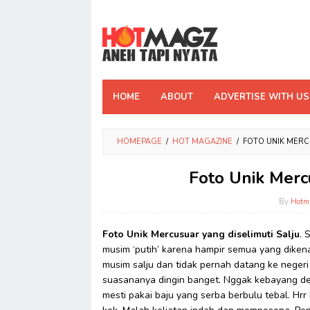
Skip
to
content
HOME
ABOUT
ADVERTISE WITH US
HOMEPAGE
/
HOT MAGAZINE
/
FOTO UNIK MERC
Foto Unik Mercu
By
Hotm
Foto Unik Mercusuar yang diselimuti Salju
. 
musim ‘putih’ karena hampir semua yang diken
musim salju dan tidak pernah datang ke negeri 
suasananya dingin banget. Nggak kebayang dec
mesti pakai baju yang serba berbulu tebal. Hr