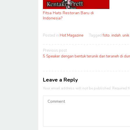
Fitsa Hats Restoran Baru di
Indonesia?
Posted in
Hot Magazine
Tagged
foto
,
indah
,
unik
Post
Previous post
navigation
5 Speaker dengan bentuk terunik dan teraneh di dun
Leave a Reply
Your email address will not be published.
Required f