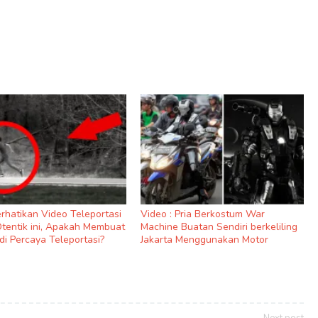
rhatikan Video Teleportasi
Video : Pria Berkostum War
Otentik ini, Apakah Membuat
Machine Buatan Sendiri berkeliling
di Percaya Teleportasi?
Jakarta Menggunakan Motor