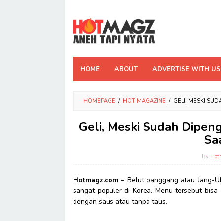
Skip
to
content
HOME
ABOUT
ADVERTISE WITH US
HOMEPAGE
/
HOT MAGAZINE
/
GELI, MESKI SU
Geli, Meski Sudah Dipeng
Sa
By
Hot
Hotmagz.com
– Belut panggang atau Jang-Uh
sangat populer di Korea. Menu tersebut bisa
dengan saus atau tanpa taus.