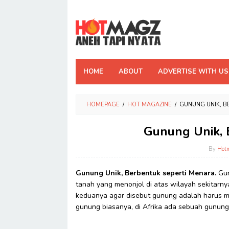
Skip
to
content
HOME
ABOUT
ADVERTISE WITH US
HOMEPAGE
/
HOT MAGAZINE
/
GUNUNG UNIK, B
Gunung Unik, 
By
Hot
Gunung Unik, Berbentuk seperti Menara.
Gun
tanah yang menonjol di atas wilayah sekitar
keduanya agar disebut gunung adalah harus mem
gunung biasanya, di Afrika ada sebuah gunun