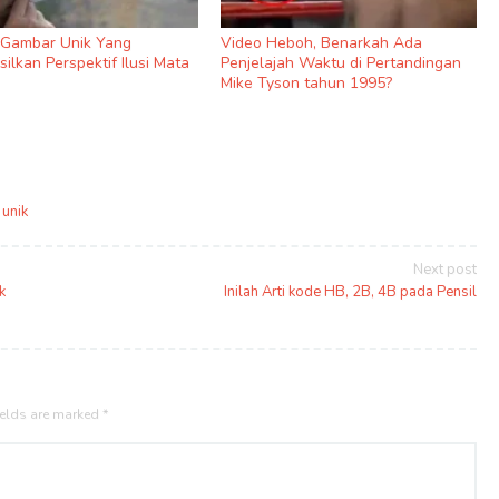
9 Gambar Unik Yang
Video Heboh, Benarkah Ada
ilkan Perspektif Ilusi Mata
Penjelajah Waktu di Pertandingan
Mike Tyson tahun 1995?
,
unik
Next post
k
Inilah Arti kode HB, 2B, 4B pada Pensil
ields are marked
*