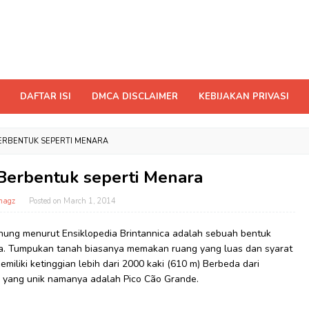
DAFTAR ISI
DMCA DISCLAIMER
KEBIJAKAN PRIVASI
ERBENTUK SEPERTI MENARA
Berbentuk seperti Menara
magz
Posted on
March 1, 2014
ung menurut Ensiklopedia Brintannica adalah sebuah bentuk
nya. Tumpukan tanah biasanya memakan ruang yang luas dan syarat
iliki ketinggian lebih dari 2000 kaki (610 m) Berbeda dari
g yang unik namanya adalah Pico Cão Grande.