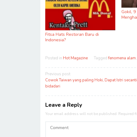
Gokil, 
Menghas
Fitsa Hats Restoran Baru di
Indonesia?
Posted in
Hot Magazine
Tagged
fenomena alam
Post
Previous post
navigation
Cowok Taiwan yang paling Hoki, Dapat Istri secanti
bidadari
Leave a Reply
Your email address will not be published.
Required f