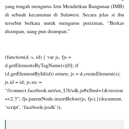
yang tengah mengurus Izin Mendirikan Bangunan (IMB)
di sebuah kecamatan di Sulawesi. Secara jelas si ibu
tersebut berkata untuk mengurus perizinan, “Berkas
disimpan, uang pun disimpan.”
(function(d, s, id) { var js, fjs =
d.getElementsByTagName(s)[0]; if
(d.getElementById(id)) return; js = d.createElement(s);
js.id = id; js.src =
“//connect.facebook.net/en_US/sdk.js#xfbml=1&version
=v2.3”; fjs.parentNode.insertBefore(js, fjs);}(document,
‘script’, ‘facebook-jssdk’));