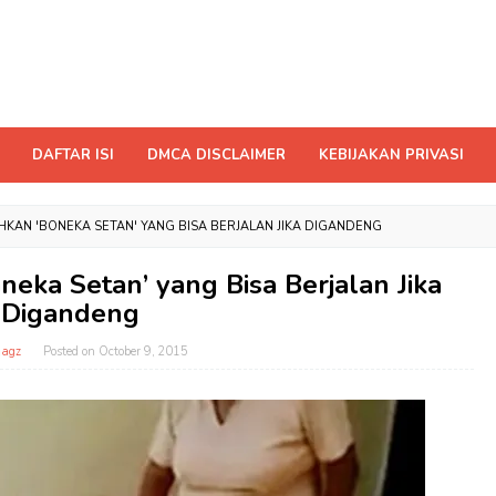
DAFTAR ISI
DMCA DISCLAIMER
KEBIJAKAN PRIVASI
HKAN 'BONEKA SETAN' YANG BISA BERJALAN JIKA DIGANDENG
eka Setan’ yang Bisa Berjalan Jika
Digandeng
magz
Posted on
October 9, 2015