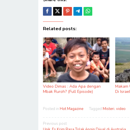
Related posts:
Video Dimas : Ada Apa dengan
Makam 
Mbak Ruroh? (Full Episode)
Di Israe
Posted in
Hot Magazine
Tagged
Misteri
,
video
Post
Previous post
Unik, Es Krim Rasa Tolak Angin Dijual di Australia