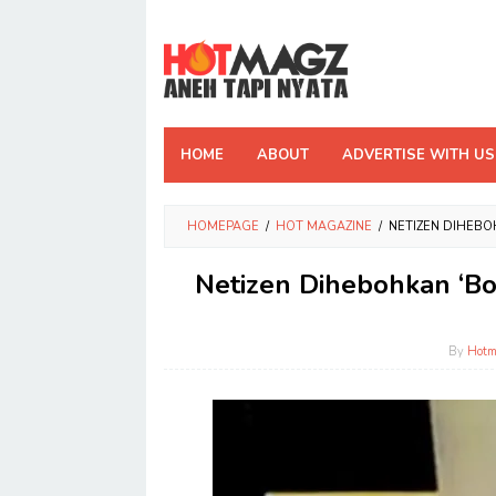
Skip
to
content
HOME
ABOUT
ADVERTISE WITH US
HOMEPAGE
/
HOT MAGAZINE
/
NETIZEN DIHEBO
Netizen Dihebohkan ‘Bon
By
Hot