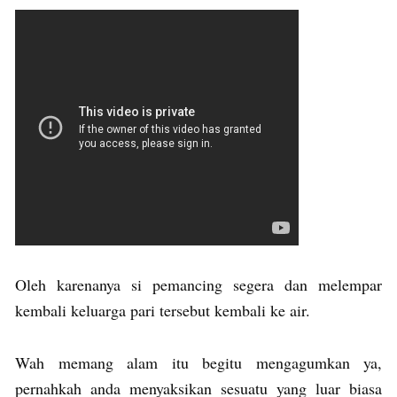
Oleh karenanya si pemancing segera dan melempar
kembali keluarga pari tersebut kembali ke air.
Wah memang alam itu begitu mengagumkan ya,
pernahkah anda menyaksikan sesuatu yang luar biasa