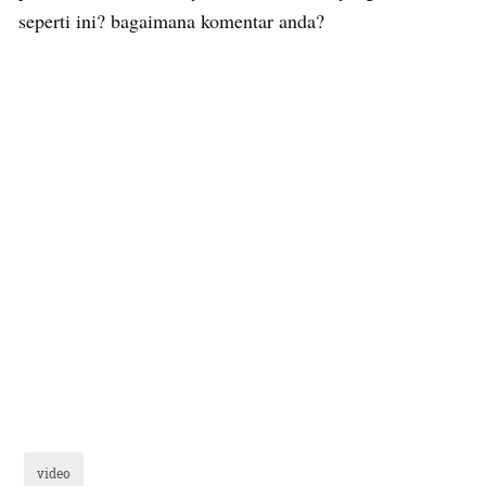
seperti ini? bagaimana komentar anda?
video