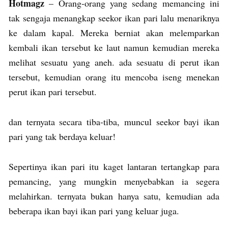
Hotmagz
– Orang-orang yang sedang memancing ini
tak sengaja menangkap seekor ikan pari lalu menariknya
ke dalam kapal. Mereka berniat akan melemparkan
kembali ikan tersebut ke laut namun kemudian mereka
melihat sesuatu yang aneh. ada sesuatu di perut ikan
tersebut, kemudian orang itu mencoba iseng menekan
perut ikan pari tersebut.
dan ternyata secara tiba-tiba, muncul seekor bayi ikan
pari yang tak berdaya keluar!
Sepertinya ikan pari itu kaget lantaran tertangkap para
pemancing, yang mungkin menyebabkan ia segera
melahirkan. ternyata bukan hanya satu, kemudian ada
beberapa ikan bayi ikan pari yang keluar juga.