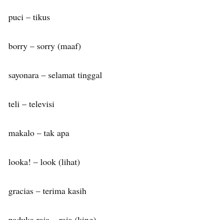
puci – tikus
borry – sorry (maaf)
sayonara – selamat tinggal
teli – televisi
makalo – tak apa
looka! – look (lihat)
gracias – terima kasih
paduka raja – raja (king)