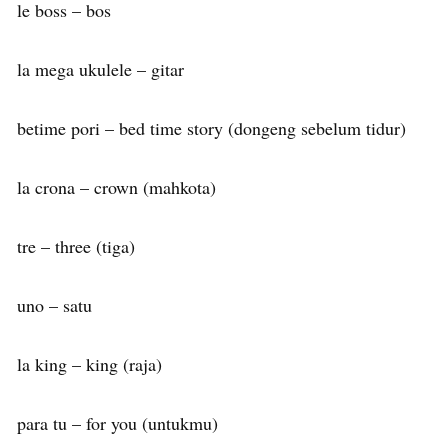
le boss – bos
la mega ukulele – gitar
betime pori – bed time story (dongeng sebelum tidur)
la crona – crown (mahkota)
tre – three (tiga)
uno – satu
la king – king (raja)
para tu – for you (untukmu)