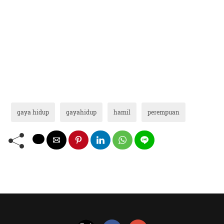
gaya hidup
gayahidup
hamil
perempuan